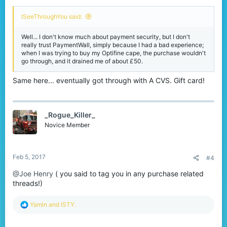
ISeeThroughYou said:
Well... I don't know much about payment security, but I don't
really trust PaymentWall, simply because I had a bad experience;
when I was trying to buy my Optifine cape, the purchase wouldn't
go through, and it drained me of about £50.
Same here... eventually got through with A CVS. Gift card!
_Rogue_Killer_
Novice Member
Feb 5, 2017
#4
@Joe Henry
( you said to tag you in any purchase related
threads!)
R
Yamin
and
ISTY.
e
a