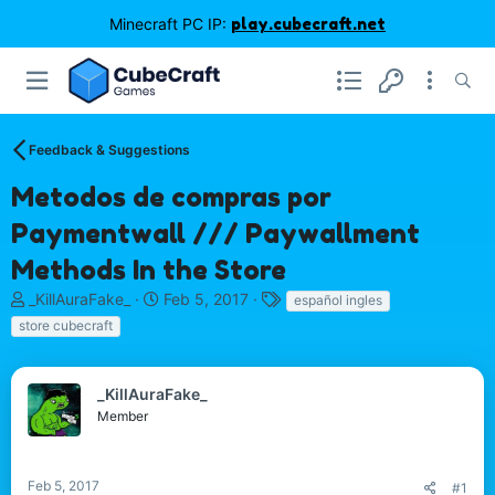
Minecraft PC IP:
play.cubecraft.net
Feedback & Suggestions
Metodos de compras por
Paymentwall /// Paywallment
Methods In the Store
T
S
T
_KillAuraFake_
Feb 5, 2017
español ingles
h
t
a
store cubecraft
r
a
g
e
r
s
a
t
_KillAuraFake_
d
d
Member
s
a
t
t
a
e
r
Feb 5, 2017
#1