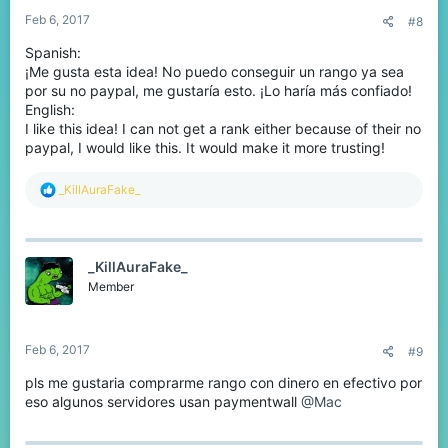
Feb 6, 2017
#8
Spanish:
¡Me gusta esta idea! No puedo conseguir un rango ya sea
por su no paypal, me gustaría esto. ¡Lo haría más confiado!
English:
I like this idea! I can not get a rank either because of their no
paypal, I would like this. It would make it more trusting!
R
_KillAuraFake_
e
a
c
t
_KillAuraFake_
i
o
Member
n
s
:
Feb 6, 2017
#9
pls me gustaria comprarme rango con dinero en efectivo por
eso algunos servidores usan paymentwall
@Mac