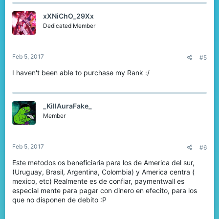
c
t
xXNiChO_29Xx
i
o
Dedicated Member
n
s
:
Feb 5, 2017
#5
I haven't been able to purchase my Rank :/
_KillAuraFake_
Member
Feb 5, 2017
#6
Este metodos os beneficiaria para los de America del sur,
(Uruguay, Brasil, Argentina, Colombia) y America centra (
mexico, etc) Realmente es de confiar, paymentwall es
especial mente para pagar con dinero en efecito, para los
que no disponen de debito :P