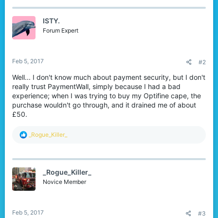
ISTY.
Forum Expert
Feb 5, 2017
#2
Well... I don't know much about payment security, but I don't
really trust PaymentWall, simply because I had a bad
experience; when I was trying to buy my Optifine cape, the
purchase wouldn't go through, and it drained me of about
£50.
R
_Rogue_Killer_
e
a
c
t
_Rogue_Killer_
i
o
Novice Member
n
s
:
Feb 5, 2017
#3