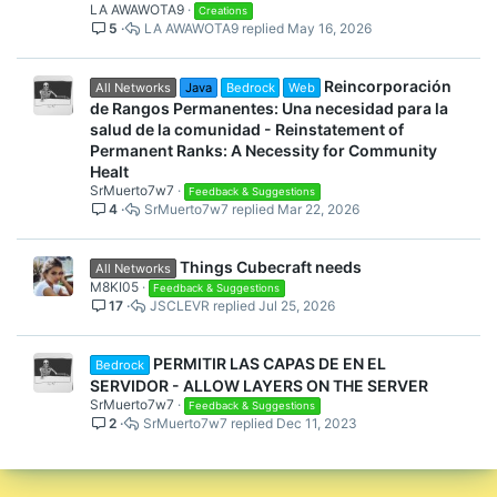
LA AWAWOTA9
Creations
5
LA AWAWOTA9
May 16, 2026
Reincorporación
All Networks
Java
Bedrock
Web
de Rangos Permanentes: Una necesidad para la
salud de la comunidad - Reinstatement of
Permanent Ranks: A Necessity for Community
Healt
SrMuerto7w7
Feedback & Suggestions
4
SrMuerto7w7
Mar 22, 2026
Things Cubecraft needs
All Networks
M8KI05
Feedback & Suggestions
17
JSCLEVR
Jul 25, 2026
PERMITIR LAS CAPAS DE EN EL
Bedrock
SERVIDOR - ALLOW LAYERS ON THE SERVER
SrMuerto7w7
Feedback & Suggestions
2
SrMuerto7w7
Dec 11, 2023