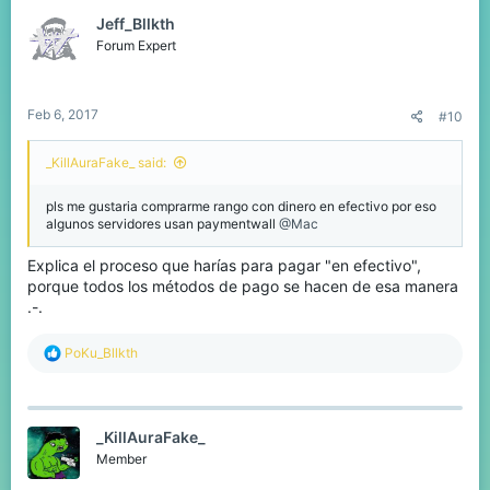
Jeff_Bllkth
Forum Expert
Feb 6, 2017
#10
_KillAuraFake_ said:
pls me gustaria comprarme rango con dinero en efectivo por eso
algunos servidores usan paymentwall
@Mac
Explica el proceso que harías para pagar "en efectivo",
porque todos los métodos de pago se hacen de esa manera
.-.
R
PoKu_Bllkth
e
a
c
t
_KillAuraFake_
i
o
Member
n