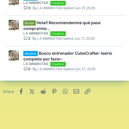
LA AWAWOTA9
Creations
0
LA AWAWOTA9
Jun 21, 2026
Hola!! Recomiendenme qué pase
Builds
comprarme...
LA AWAWOTA9
Creations
2
LA AWAWOTA9
Jun 11, 2026
Busco entrenador CubeCrafter-leerlo
Models
completo por favor-
LA AWAWOTA9
Creations
0
LA AWAWOTA9
Jun 27, 2026
Facebook
X (Twitter)
Reddit
Pinterest
WhatsApp
Email
Link
Share: