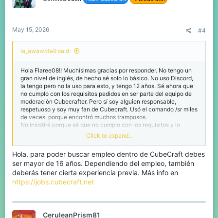
May 15, 2026
#4
la_awawota9 said:
Hola Flaree08!! Muchísimas gracias por responder. No tengo un
gran nivel de inglés, de hecho sé solo lo básico. No uso Discord,
la tengo pero no la uso para esto, y tengo 12 años. Sé ahora que
no cumplo con los requisitos pedidos en ser parte del equipo de
moderación Cubecrafter. Pero sí soy alguien responsable,
respetuoso y soy muy fan de Cubecraft. Usó el comando /sr miles
de veces, porque encontró muchos tramposos.
No insistiré porque sé que no cumplo con los requisitos y lo
respeto.
Click to expand...
Pero, me interesó la primera opción, quisiera saber más sobre esa
primera opción que decía algo de los juegos y empleos de
Hola, para poder buscar empleo dentro de CubeCraft debes
Cubecraft, ahí quisiera estar, y quiero saber si ahí tengo que
ser mayor de 16 años. Dependiendo del empleo, también
cumplir con los mismos requisitos que tengo que tener si quisiera
ser parte del equipo de moderación. Si es así, entonces podría
deberás tener cierta experiencia previa. Más info en
tener un pequeño "trabajo" divertido en Cubecraft. Soy jugador
https://jobs.cubecraft.net
de Cubecraft desde mediados de 2025. Tengo un nivel bueno en
alemán, y uno básico en inglés, pero sí tengo totalmente español
(soy de Argentina). Espero su respuesta, equipo Cubecrafter,
muchas gracias!
CeruleanPrism81