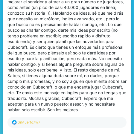
mejorar el servidor y atraer a un gran número de jugadores,
como antes (un pico de casi 40.000 jugadores en línea;
conozco su historia :)). Hablando de ideas, sé que me dirás
que necesito un micrófono, inglés avanzado, etc., pero lo
que busco no es precisamente hablar contigo, etc. Lo que
busco es charlar contigo, darte mis ideas por escrito (no
tengo problema en escribir; escribo rápido y disfruto
escribiendo) y ser quien planifique las novedades para
Cubecraft. Es cierto que tienes un enfoque más profesional
del que busco, pero piénsalo así: solo te daré ideas por
escrito y haré la planificación, pero nada más. No necesito
hablar contigo, y si tienes alguna pregunta sobre alguna de
mis ideas, solo escríbeme, y listo. El resto depende de mí.
Sabes, si tienes alguna duda sobre mí, no dudes, porque
cumplo mis promesas, y no soy alguien que miente sobre ser
conocido en Cubecraft, o que me encanta jugar Cubecraft,
etc. Te envío este mensaje en inglés para que no tengas que
traducirlo. Muchas gracias, Cubecraft. Espero que me
acepten para un nuevo puesto: asesor, y no necesitaré
hablar, solo escribir. Son los mejores.
R
SrMuerto7w7
e
a