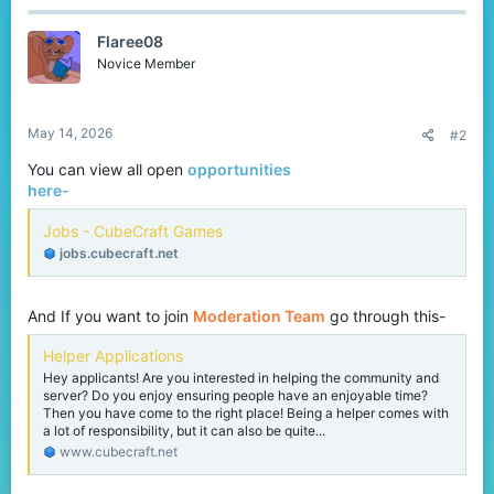
c
t
Flaree08
i
o
Novice Member
n
s
:
May 14, 2026
#2
You can view all open
opportunities
here-
Jobs - CubeCraft Games
jobs.cubecraft.net
And If you want to join
Moderation Team
go through this-
Helper Applications
Hey applicants! Are you interested in helping the community and
server? Do you enjoy ensuring people have an enjoyable time?
Then you have come to the right place! Being a helper comes with
a lot of responsibility, but it can also be quite...
www.cubecraft.net