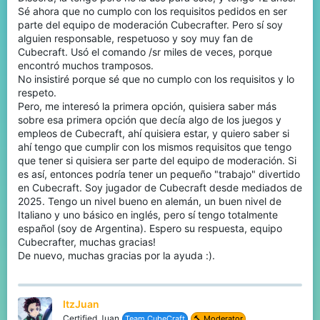
also be quite...
Sé ahora que no cumplo con los requisitos pedidos en ser
www.cubecraft.net
parte del equipo de moderación Cubecrafter. Pero sí soy
alguien responsable, respetuoso y soy muy fan de
Cubecraft. Usó el comando /sr miles de veces, porque
encontró muchos tramposos.
No insistiré porque sé que no cumplo con los requisitos y lo
respeto.
Pero, me interesó la primera opción, quisiera saber más
sobre esa primera opción que decía algo de los juegos y
empleos de Cubecraft, ahí quisiera estar, y quiero saber si
ahí tengo que cumplir con los mismos requisitos que tengo
que tener si quisiera ser parte del equipo de moderación. Si
es así, entonces podría tener un pequeño "trabajo" divertido
en Cubecraft. Soy jugador de Cubecraft desde mediados de
2025. Tengo un nivel bueno en alemán, un buen nivel de
Italiano y uno básico en inglés, pero sí tengo totalmente
español (soy de Argentina). Espero su respuesta, equipo
Cubecrafter, muchas gracias!
De nuevo, muchas gracias por la ayuda :).
ItzJuan
Certified Juan
Team CubeCraft
🔨 Moderator