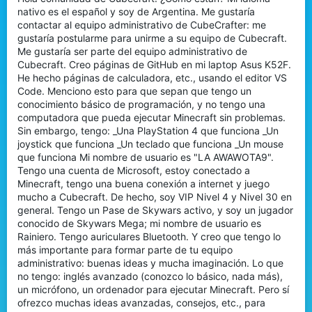
t
nativo es el español y soy de Argentina. Me gustaría
e
contactar al equipo administrativo de CubeCrafter: me
r
gustaría postularme para unirme a su equipo de Cubecraft.
Me gustaría ser parte del equipo administrativo de
Cubecraft. Creo páginas de GitHub en mi laptop Asus K52F.
He hecho páginas de calculadora, etc., usando el editor VS
Code. Menciono esto para que sepan que tengo un
conocimiento básico de programación, y no tengo una
computadora que pueda ejecutar Minecraft sin problemas.
Sin embargo, tengo: _Una PlayStation 4 que funciona _Un
joystick que funciona _Un teclado que funciona _Un mouse
que funciona Mi nombre de usuario es "LA AWAWOTA9".
Tengo una cuenta de Microsoft, estoy conectado a
Minecraft, tengo una buena conexión a internet y juego
mucho a Cubecraft. De hecho, soy VIP Nivel 4 y Nivel 30 en
general. Tengo un Pase de Skywars activo, y soy un jugador
conocido de Skywars Mega; mi nombre de usuario es
Rainiero. Tengo auriculares Bluetooth. Y creo que tengo lo
más importante para formar parte de tu equipo
administrativo: buenas ideas y mucha imaginación. Lo que
no tengo: inglés avanzado (conozco lo básico, nada más),
un micrófono, un ordenador para ejecutar Minecraft. Pero sí
ofrezco muchas ideas avanzadas, consejos, etc., para