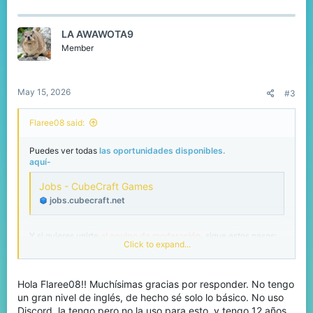
LA AWAWOTA9
Member
May 15, 2026
#3
Flaree08 said:
Puedes ver todas
las oportunidades disponibles.
aquí-
Jobs - CubeCraft Games
jobs.cubecraft.net
Y si quieres unirte
al equipo de moderación,
sigue estos pasos:
Click to expand...
Helper Applications
Hey applicants! Are you interested in helping the community
Hola Flaree08!! Muchísimas gracias por responder. No tengo
and server? Do you enjoy ensuring people have an
enjoyable time? Then you have come to the right place!
un gran nivel de inglés, de hecho sé solo lo básico. No uso
Being a helper comes with a lot of responsibility, but it can
Discord, la tengo pero no la uso para esto, y tengo 12 años.