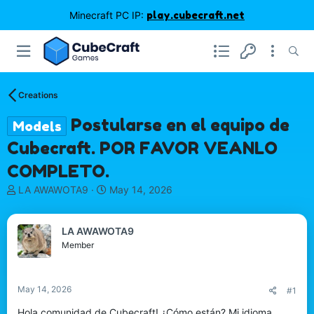
Minecraft PC IP:
play.cubecraft.net
Creations
Postularse en el equipo de
Models
Cubecraft. POR FAVOR VEANLO
COMPLETO.
T
S
LA AWAWOTA9
May 14, 2026
h
t
r
a
e
r
LA AWAWOTA9
a
t
Member
d
d
s
a
t
t
May 14, 2026
#1
a
e
r
Hola comunidad de Cubecraft! ¿Cómo están? Mi idioma