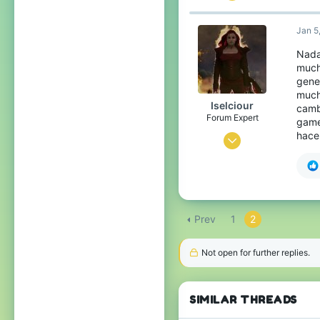
1,546
Jan 5
582
233
Nada
much
29
gene
Mexico
much
Iselciour
camb
www.memecenter.com
Forum Expert
game
hace
Oct 21, 2014
1,521
1,949
253
Prev
1
2
Antarctica
Not open for further replies.
SIMILAR THREADS