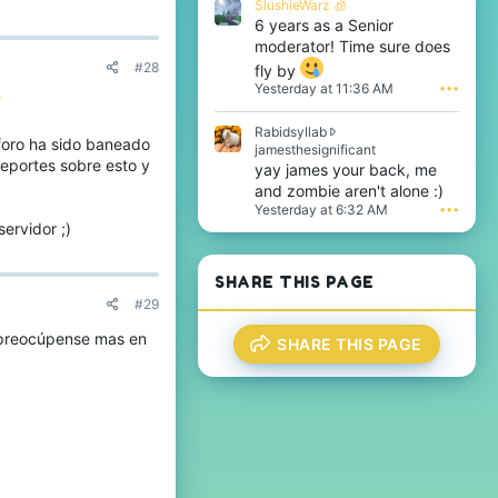
SlushieWarz 🧊
6 years as a Senior
moderator! Time sure does
#28
fly by
Yesterday at 11:36 AM
•••
/
Rabidsyllab
 foro ha sido baneado
R
jamesthesignificant
reportes sobre esto y
a
yay james your back, me
b
and zombie aren't alone :)
i
Yesterday at 6:32 AM
•••
d
ervidor ;)
s
y
l
SHARE THIS PAGE
l
#29
a
b
 preocúpense mas en
SHARE THIS PAGE
w
r
o
t
e
o
n
j
a