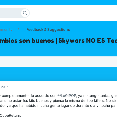
mmunity
Feedback & Suggestions
ambios son buenos | Skywars NO ES T
, 2016
y completamente de acuerdo con
@LeGIPOP
, ya no tengo tantas ga
rs, no estan los kits buenos y pienso lo mismo del top killers. No sé
ado, ya que ha habido mucha gente jugando durante día y noche para
CubeReturn.