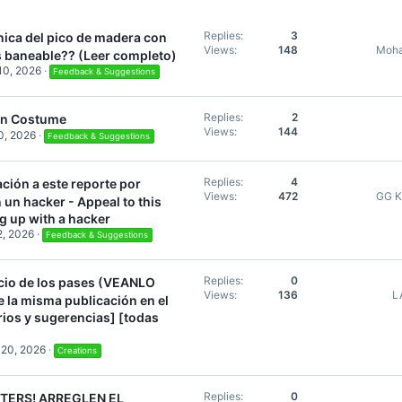
Replies
3
nica del pico de madera con
Views
148
Moha
es baneable?? (Leer completo)
10, 2026
Feedback & Suggestions
Replies
2
n Costume
Views
144
0, 2026
Feedback & Suggestions
Replies
4
ción a este reporte por
Views
472
GG K
 un hacker - Appeal to this
g up with a hacker
, 2026
Feedback & Suggestions
Replies
0
ecio de los pases (VEANLO
Views
136
L
 la misma publicación en el
rios y sugerencias] [todas
 20, 2026
Creations
Replies
0
TERS! ARREGLEN EL