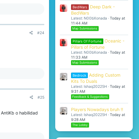
Deep Dark -
BedWars
BedWars
Latest: N00bXonada
Today at
11:44 AM
Map Submissions
#24
Oceanic -
Pillars Of Fortune
Pillars of Fortune
Latest: N00bXonada
Today at
11:33 AM
Map Submissions
Adding Custom
Bedrock
Kits To Duals
Latest: Ishaq20225H
Today at
9:31 AM
#25
Feedback & Suggestions
Players Nowadays bruh !!
 AntiKb o habilidad
Latest: Ishaq20225H
Today at
9:28 AM
The Lobby