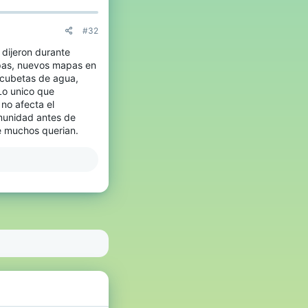
#32
 dijeron durante
apas, nuevos mapas en
, cubetas de agua,
Lo unico que
no afecta el
munidad antes de
e muchos querian.