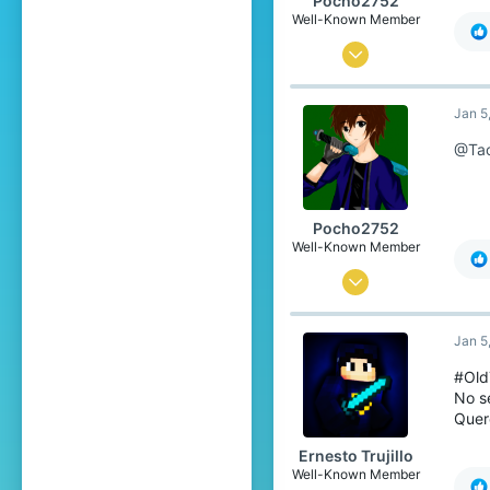
Pocho2752
Well-Known Member
Feb 17, 2015
9
Jan 5
50
88
@Tac
32
Narnia
Pocho2752
Well-Known Member
Feb 17, 2015
9
Jan 5
50
88
#Old
No s
32
Quer
Narnia
Ernesto Trujillo
Well-Known Member