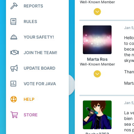
Well-Known Member
REPORTS
Search profile posts
Latest activity
Sep 4, 2015
49
RULES
Jan 5
29
YOUR SAFETY!
93
Hello
to co
26
becau
JOIN THE TEAM!
Barcelona
the n
Marta Ros
skyw
www.youtube.com
Well-Known Member
UPDATE BOARD
Than
Oct 14, 2015
4
Mart
VOTE FOR JAVA
0
HELP
76
Jan 5
La v
STORE
bien
sea 
nos p