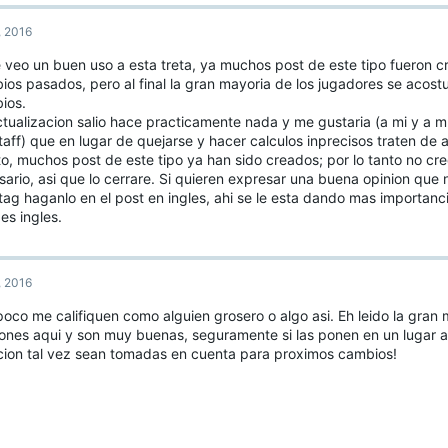
, 2016
e veo un buen uso a esta treta, ya muchos post de este tipo fueron 
ios pasados, pero al final la gran mayoria de los jugadores se acost
ios.
ctualizacion salio hace practicamente nada y me gustaria (a mi y a
taff) que en lugar de quejarse y hacer calculos inprecisos traten de
to, muchos post de este tipo ya han sido creados; por lo tanto no cr
ario, asi que lo cerrare. Si quieren expresar una buena opinion que 
tag haganlo en el post en ingles, ahi se le esta dando mas importan
 es ingles.
, 2016
oco me califiquen como alguien grosero o algo asi. Eh leido la gran 
iones aqui y son muy buenas, seguramente si las ponen en un lugar a
cion tal vez sean tomadas en cuenta para proximos cambios!