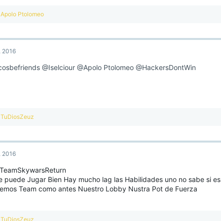
R
Apolo Ptolomeo
e
a
c
t
, 2016
i
o
osbefriends
@Iselciour
@Apolo Ptolomeo
@HackersDontWin
n
s
:
R
TuDiosZeuz
e
a
c
t
, 2016
i
o
TeamSkywarsReturn
n
e puede Jugar Bien Hay mucho lag las Habilidades uno no sabe si es
s
:
emos Team como antes Nuestro Lobby Nustra Pot de Fuerza
R
TuDiosZeuz