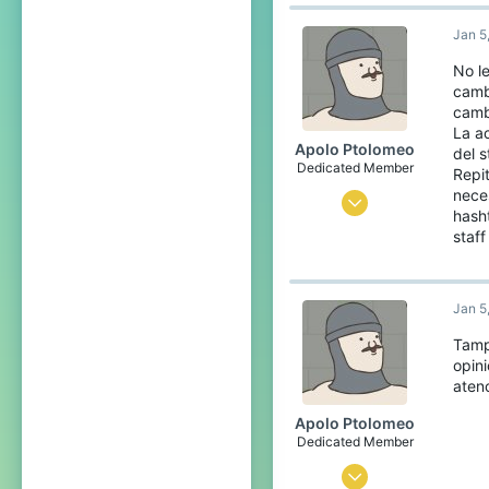
2
Jan 5
0
77
No l
camb
camb
La a
Apolo Ptolomeo
del s
Dedicated Member
Repi
neces
Aug 6, 2014
hash
1,546
staff
582
233
Jan 5
29
Tamp
Mexico
opin
aten
www.memecenter.com
Apolo Ptolomeo
Dedicated Member
Aug 6, 2014