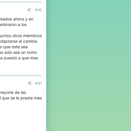
m
e
#30
s
t
creados ahora y en
h
umbraron a los
e
s
i
 muchos otros miembros
g
 adaptarse al cambio.
n
eo que este sea
i
no solo sea un tonto
f
cia puesto a que mas
i
c
a
n
t
'
#31
s
p
mayoria de las
r
l que se le preste mas
o
f
i
l
e
.