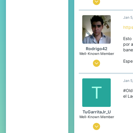
Oct 12, 2015
6
Jan 5
1
78
http
29
Esto
por a
Rodrigo42
bane
Well-Known Member
Esper
May 30, 2015
135
23
Jan 5
T
93
#Old
el L
33
TuGarritaJr_U
Well-Known Member
Sep 11, 2015