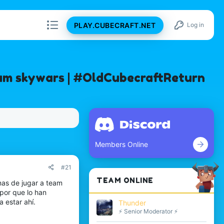
PLAY.CUBECRAFT.NET
Log in
eam skywars | #OldCubecraftReturn
Members Online
#21
TEAM ONLINE
nas de jugar a team
 por que lo han
 estar ahí.
Thunder
⚡ Senior Moderator ⚡