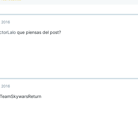
e
a
c
t
, 2016
i
o
torLalo
que piensas del post?
n
s
:
, 2016
TeamSkywarsReturn