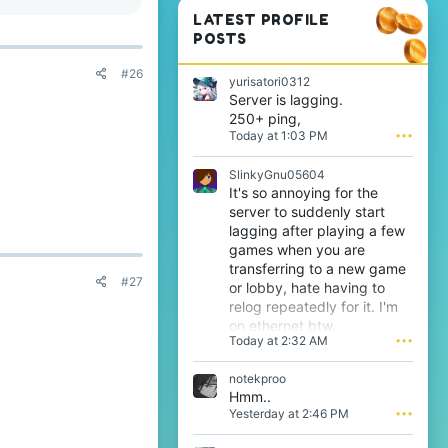
LATEST PROFILE
POSTS
#26
yurisatori0312
Server is lagging.
250+ ping,
Today at 1:03 PM
•••
SlinkyGnu05604
It's so annoying for the
server to suddenly start
lagging after playing a few
games when you are
transferring to a new game
#27
or lobby, hate having to
relog repeatedly for it. I'm
on ethernet btw.
Today at 2:32 AM
•••
notekproo
Hmm..
Yesterday at 2:46 PM
•••