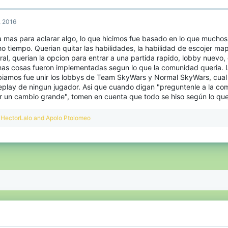
, 2016
 mas para aclarar algo, lo que hicimos fue basado en lo que muchos
o tiempo. Querian quitar las habilidades, la habilidad de escojer m
ral, querian la opcion para entrar a una partida rapido, lobby nuevo
as cosas fueron implementadas segun lo que la comunidad queria. 
iamos fue unir los lobbys de Team SkyWars y Normal SkyWars, cual 
play de ningun jugador. Asi que cuando digan "preguntenle a la co
r un cambio grande", tomen en cuenta que todo se hiso según lo qu
R
HectorLalo
and
Apolo Ptolomeo
e
a
c
t
i
o
n
s
: