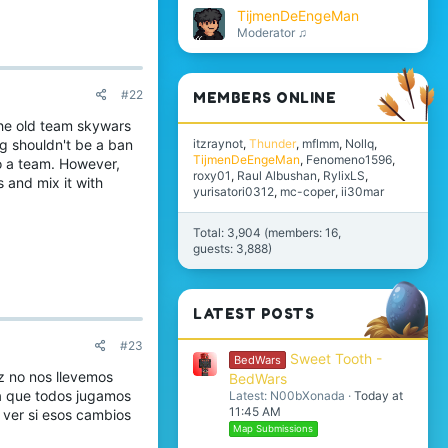
TijmenDeEngeMan
Moderator ♫
#22
MEMBERS ONLINE
 the old team skywars
itzraynot
Thunder
mflmm
Nollq
ng shouldn't be a ban
TijmenDeEngeMan
Fenomeno1596
to a team. However,
roxy01
Raul Albushan
RylixLS
 and mix it with
yurisatori0312
mc-coper
ii30mar
Total: 3,904 (members: 16,
guests: 3,888)
LATEST POSTS
#23
Sweet Tooth -
BedWars
z no nos llevemos
BedWars
la que todos jugamos
Latest: N00bXonada
Today at
11:45 AM
 ver si esos cambios
Map Submissions