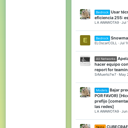
Usar téc
Bedrock
eficiencia 255: 
LA AWAWOTA9
Jul 
Snowma
Bedrock
E
ELOscarCOLL
Jul 1
Apela
All Networks
hacer equipo con
report for teamin
SrMuerto7w7
May 2
Bajar pr
Models
POR FAVOR) [Hice
prefijo [comenta
las redes]
LA AWAWOTA9
Jun
CUBECRAF
Skins