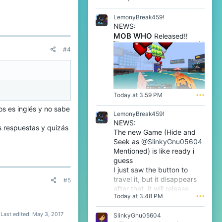
ien necesitamos esa
l
muy original ! y no es
e
LemonyBreak459!
n
NEWS:
o
imos nuevos son Tower
MOB WHO
Released!!
o
odos los jugadores que
'
, es solo uno
#4
s
p
r
o
f
i
Today at 3:59 PM
•••
l
os es inglés y no sabe
e
LemonyBreak459!
.
NEWS:
s respuestas y quizás
The new Game (Hide and
Seek as
@SlinkyGnu05604
Mentioned) is like ready i
guess
I just saw the button to
travel it, but it disappears
#5
after that, it will release
Today at 3:48 PM
•••
tomorrow i guess very soon
btw
Last edited:
May 3, 2017
SlinkyGnu05604