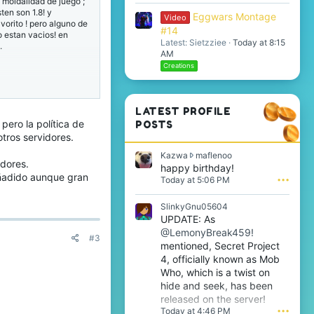
 moldalidad de juego ;
ten son 1.8! y
Eggwars Montage
Video
vorito ! pero alguno de
#14
 estan vacios! en
Latest: Sietzziee
Today at 8:15
.
AM
Creations
der Su nexo y destruir
 nexo de un equipo es
LATEST PROFILE
n equipo y cuando en un
pero la política de
POSTS
tros servidores.
K
Kazwa
maflenoo
alle de las islas
adores.
a
happy birthday!
l pero con limitaciones
añadido aunque gran
z
Today at 5:06 PM
•••
seguir nuestra propia
w
c.
a
SlinkyGnu05604
w
UPDATE: As
r
o que no tenga tantos
@LemonyBreak459!
o
14 o 12 jugadores
#3
t
mentioned, Secret Project
r 100% fiel a
e
4, officially known as Mob
e ser original , pero
o
 server ".
Who, which is a twist on
n
hide and seek, has been
m
released on the server!
a
rs que he visto
Today at 4:46 PM
•••
f