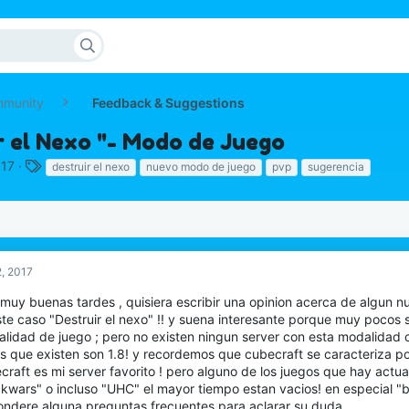
mmunity
Feedback & Suggestions
r el Nexo "- Modo de Juego
T
017
destruir el nexo
nuevo modo de juego
pvp
sugerencia
a
g
s
, 2017
 muy buenas tardes , quisiera escribir una opinion acerca de algun 
te caso "Destruir el nexo" !! y suena interesante porque muy pocos 
lidad de juego ; pero no existen ningun server con esta modalidad co
s que existen son 1.8! y recordemos que cubecraft se caracteriza po
craft es mi server favorito ! pero alguno de los juegos que hay act
ckwars" o incluso "UHC" el mayor tiempo estan vacios! en especial "
ondere alguna preguntas frecuentes para aclarar su duda.