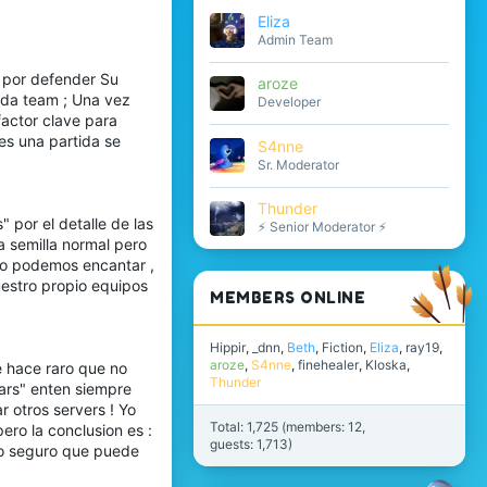
Eliza
Admin Team
 por defender Su
aroze
cada team ; Una vez
Developer
factor clave para
es una partida se
S4nne
Sr. Moderator
Thunder
 por el detalle de las
⚡ Senior Moderator ⚡
a semilla normal pero
exo podemos encantar ,
uestro propio equipos
MEMBERS ONLINE
Hippir
_dnn
Beth
Fiction
Eliza
ray19
aroze
S4nne
finehealer
Kloska
e hace raro que no
Thunder
ars" enten siempre
 otros servers ! Yo
Total: 1,725 (members: 12,
ero la conclusion es :
guests: 1,713)
sto seguro que puede