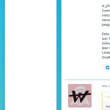
4:¿Po
Como
visto
nece
jueg
Esta 
son 
todo
lean 
Lind
Soul
May 2
So
Ho