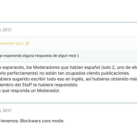
empre se llenan ¿pero cual es el problema en si? los jugadores de pvp "1.9" tamb
dalidad ! y ningun server tiene esa modalidad con ese pvp !! el modo de juego de 
n limitado como skywars o eggwars.
ta es mi peticion, cubecraft ha tenido los mismo juegos por varios años ! los ult
fense y PvP pero incluso eso ya estan perdiendo jugadores! creo que hablo por t
, 2017
eremos un juego donde no existan tantas limitaciones !Espero que lean mi escrito 
gerencia.
nda Tarde-
ulkeneth said:
ulkeneth
go esperando alguna respuesta de algun mod :)
e esperando, los Moderadores que hablan español (solo 2, uno de ell
arlo perfectamente) no están tan ocupados viendo publicaciones.
biera sugerido escribir todo eso en inglés, así hubieras obtenido má
iembro del Staff te hubiera respondido.
 que responda un Moderador.
, 2017
o tenemos: Blockwars core mode.