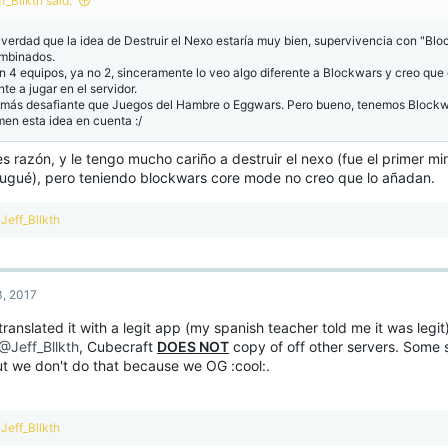
f_Bllkth said:
 verdad que la idea de Destruir el Nexo estaría muy bien, supervivencia con "Bl
mbinados.
n 4 equipos, ya no 2, sinceramente lo veo algo diferente a Blockwars y creo que
te a jugar en el servidor.
 más desafiante que Juegos del Hambre o Eggwars. Pero bueno, tenemos Blockw
men esta idea en cuenta :/
s razón, y le tengo mucho cariño a destruir el nexo (fue el primer mi
jugué), pero teniendo blockwars core mode no creo que lo añadan.
R
Jeff_Bllkth
e
a
c
t
, 2017
i
o
translated it with a legit app (my spanish teacher told me it was legi
n
@Jeff_Bllkth
, Cubecraft
DOES NOT
copy of off other servers. Some 
s
:
ut we don't do that because we OG :cool:.
R
Jeff_Bllkth
e