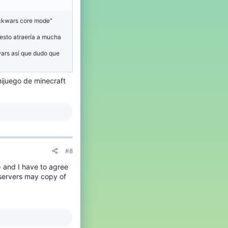
ockwars core mode"
 esto atraería a mucha
ars así que dudo que
nijuego de minecraft
#8
t) and I have to agree
servers may copy of