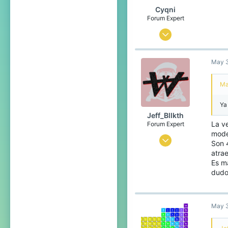
Cyqni
Forum Expert
Jul 24, 2015
1,408
May 3
2,728
283
Ma
24
Ya
a place where everything you touch turns to gold.
Jeff_Bllkth
La v
Forum Expert
mode
Jul 7, 2016
Son 
atrae
2,850
Es m
3,046
dudo
398
Spain
May 3
bit.ly