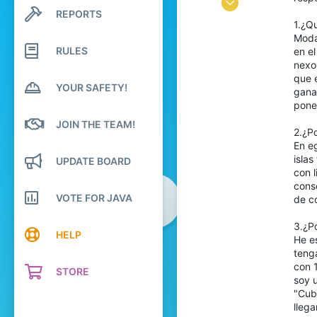
Mar 6, 2016
REPORTS
Search profile posts
17
1.¿Qu
Latest activity
Moda
10
RULES
en e
78
nexo 
que e
Ecuador
YOUR SAFETY!
gana
pone
JOIN THE TEAM!
2.¿P
En eg
islas
UPDATE BOARD
con l
cons
VOTE FOR JAVA
de c
3.¿P
HELP
He e
teng
con 
STORE
soy 
"Cub
llega