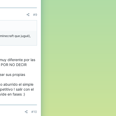
#9
 minecraft que jugué),
muy diferente por las
S POR NO DECIR
ear sus propias
o aburrido el simple
titivo ! salir con el
vide en fases :)
#10