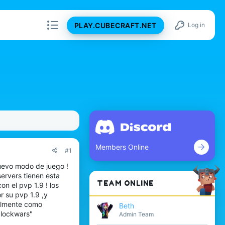
PLAY.CUBECRAFT.NET
Log in
Members Online
#1
nuevo modo de juego !
servers tienen esta
TEAM ONLINE
n el pvp 1.9 ! los
r su pvp 1.9 ,y
ualmente como
Beth
blockwars"
Admin Team