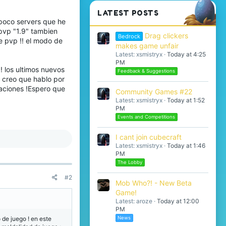
LATEST POSTS
 poco servers que he
 pvp "1.9" tambien
Drag clickers
Bedrock
e pvp !! el modo de
makes game unfair
Latest: xsmistryx
Today at 4:25
PM
! los ultimos nuevos
Feedback & Suggestions
 creo que hablo por
taciones !Espero que
Community Games #22
Latest: xsmistryx
Today at 1:52
PM
Events and Competitions
I cant join cubecraft
Latest: xsmistryx
Today at 1:46
PM
The Lobby
#2
Mob Who?! - New Beta
Game!
Latest: aroze
Today at 12:00
PM
News
 de juego ! en este