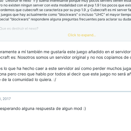
so "Destruir el nexo" !! y suena interesante porque muy pocos servers tienen esta
ro no existen ningun server con esta modalidad con el pvp 1.9 ! los pocos que exis
cordemos que cubecraft se caracteriza por su pvp 1.9 ,y Cubecraft es mi server fa
s juegos que hay actualmente como "blockwars" o incluso "UHC" el mayor tiempo
pecial "blockwars" respondere alguna preguntas frecuentes para aclarar su duda
¿Que es destruir el nexo?
dalidad de Juego: Surpervivencia/PVP/Team/Estrategias/Crafteo
Click to expand...
 el cual 4 equipos : ROJO-AZUL-VERDE Y AMARILLO ; lucharan entre si por defen
 de los adversarios! el "nexo" es su fuente de vida de cada team ; Una vez que el
struido este no volvera ha reaparecer...El factor clave para ganar es el trabajo e
eramente a mí también me gustaría este juego añadido en el servidor 
uipo hay 15 o 16 jugadores una partida se pone interesante.
craft es: Nosotros somos un servidor original y no nos copiamos de o
¿Porque esta modalidad de Juego no se parece a eggwars?
 egg wars existen limitaciones , sin olvidar que parece mas un "skywars" por el det
es lo que ha hecho caer a este servidor así como perder muchos jug
otantes; Destruir el Nexo es un mundo dondo no existen islas es una semilla norma
ona pero creo que hablo por todos al decir que este juego no será 
aro pero "caer al vacio" no es posible,En destruir el nexo podemos encantar , con
 de la comunidad lo quiera. :/
perencia,crear nuestras propias pociones , nuestro propio equipos de combate ,et
¿Porque sugiero un nuevo juego?
 estado casi 3 años en Cubecraft y Siendo un server tan popular se me hace rar
, 2017
nijuegos! y que algunos de los que tenga ! como " blockwars" enten siempre con 
ximo. y poco a poco la gente empezara a buscar otros servers ! Yo soy un jugado
 esperando alguna respuesta de algun mod :)
becraft! Por eso tengo mi rango Diamond ! pero la conclusion es : "Cubecraft quier
empre tiene los mismo juegos y esto seguro que puede llegar a superar a cualquier
¿Porque destuir el nexo va ha ser un juego original solo de cube?
mo lo dije anteriormente ,esta modalidad ha desaparecido y por otros poco serve