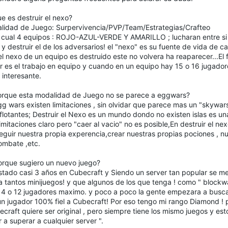
e es destruir el nexo?
lidad de Juego: Surpervivencia/PVP/Team/Estrategias/Crafteo
l cual 4 equipos : ROJO-AZUL-VERDE Y AMARILLO ; lucharan entre si
y destruir el de los adversarios! el "nexo" es su fuente de vida de 
l nexo de un equipo es destruido este no volvera ha reaparecer...El 
r es el trabajo en equipo y cuando en un equipo hay 15 o 16 jugador
 interesante.
orque esta modalidad de Juego no se parece a eggwars?
g wars existen limitaciones , sin olvidar que parece mas un "skywars"
 flotantes; Destruir el Nexo es un mundo dondo no existen islas es un
imitaciones claro pero "caer al vacio" no es posible,En destruir el n
eguir nuestra propia experencia,crear nuestras propias pociones , n
ombate ,etc.
orque sugiero un nuevo juego?
stado casi 3 años en Cubecraft y Siendo un server tan popular se m
a tantos minijuegos! y que algunos de los que tenga ! como " blockw
14 o 12 jugadores maximo. y poco a poco la gente empezara a buscar
un jugador 100% fiel a Cubecraft! Por eso tengo mi rango Diamond ! p
ecraft quiere ser original , pero siempre tiene los mismo juegos y e
r a superar a cualquier server ".