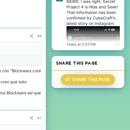
NEWS: I was right. Secret
Project 4 is Hide and Seek!
That information has been
confirmed by CubeCraft's
latest story on Instagram.
#6
Today at 3:33 PM
•••
SHARE THIS PAGE
ia con "Blockwars core
SHARE THIS PAGE
 creo que esto
os Blockwars así que
#7