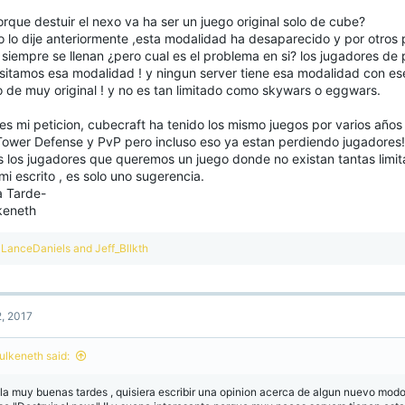
rque destuir el nexo va ha ser un juego original solo de cube?
 lo dije anteriormente ,esta modalidad ha desaparecido y por otros
 siempre se llenan ¿pero cual es el problema en si? los jugadores de
sitamos esa modalidad ! y ningun server tiene esa modalidad con es
o de muy original ! y no es tan limitado como skywars o eggwars.
es mi peticion, cubecraft ha tenido los mismo juegos por varios años 
Tower Defense y PvP pero incluso eso ya estan perdiendo jugadores!
s los jugadores que queremos un juego donde no existan tantas limi
mi escrito , es solo uno sugerencia.
a Tarde-
keneth
R
LanceDaniels
and
Jeff_Bllkth
e
a
c
t
, 2017
i
o
n
ulkeneth said:
s
:
la muy buenas tardes , quisiera escribir una opinion acerca de algun nuevo modo