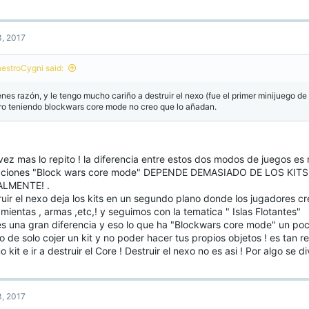
a
c
t
, 2017
i
o
n
estroCygni said:
s
:
enes razón, y le tengo mucho cariño a destruir el nexo (fue el primer minijuego de
ro teniendo blockwars core mode no creo que lo añadan.
ez mas lo repito ! la diferencia entre estos dos modos de juegos es 
taciones "Block wars core mode" DEPENDE DEMASIADO DE LOS KIT
LMENTE! .
uir el nexo deja los kits en un segundo plano donde los jugadores cr
mientas , armas ,etc,! y seguimos con la tematica " Islas Flotantes"
es una gran diferencia y eso lo que ha "Blockwars core mode" un poc
 de solo cojer un kit y no poder hacer tus propios objetos ! es tan repe
 kit e ir a destruir el Core ! Destruir el nexo no es asi ! Por algo se di
, 2017