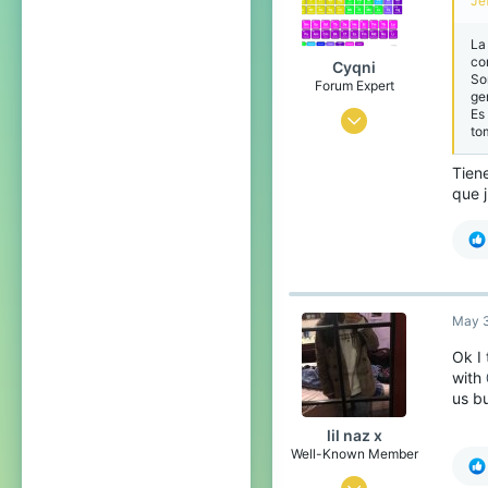
Jef
La
co
Cyqni
So
Forum Expert
gen
Es
Jul 24, 2015
to
1,408
Tiene
2,728
que 
283
24
a place where everything you touch turns to gold.
May 3
Ok I 
with
us b
lil naz x
Well-Known Member
Nov 12, 2016