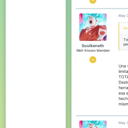
528
May 3
394
93
Ma
21
Ti
england
pe
Soulkeneth
Well-Known Member
Mar 6, 2016
Una v
17
limi
10
TOTA
Destr
78
herra
Ecuador
esa 
hecho
mismo
May 3