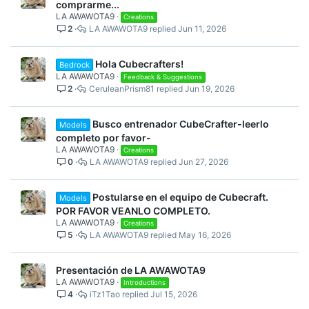
comprarme...
LA AWAWOTA9
Creations
2
LA AWAWOTA9
Jun 11, 2026
Hola Cubecrafters!
Bedrock
LA AWAWOTA9
Feedback & Suggestions
2
CeruleanPrism81
Jun 19, 2026
Busco entrenador CubeCrafter-leerlo
Models
completo por favor-
LA AWAWOTA9
Creations
0
LA AWAWOTA9
Jun 27, 2026
Postularse en el equipo de Cubecraft.
Models
POR FAVOR VEANLO COMPLETO.
LA AWAWOTA9
Creations
5
LA AWAWOTA9
May 16, 2026
Presentación de LA AWAWOTA9
LA AWAWOTA9
Introductions
4
iTz1Tao
Jul 15, 2026