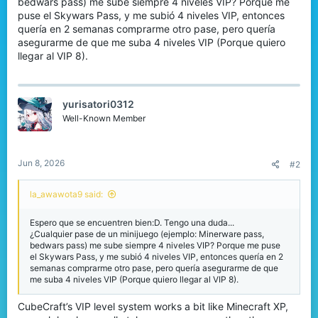
bedwars pass) me sube siempre 4 niveles VIP? Porque me
r
puse el Skywars Pass, y me subió 4 niveles VIP, entonces
quería en 2 semanas comprarme otro pase, pero quería
asegurarme de que me suba 4 niveles VIP (Porque quiero
llegar al VIP 8).
yurisatori0312
Well-Known Member
Jun 8, 2026
#2
la_awawota9 said:
Espero que se encuentren bien:D. Tengo una duda...
¿Cualquier pase de un minijuego (ejemplo: Minerware pass,
bedwars pass) me sube siempre 4 niveles VIP? Porque me puse
el Skywars Pass, y me subió 4 niveles VIP, entonces quería en 2
semanas comprarme otro pase, pero quería asegurarme de que
me suba 4 niveles VIP (Porque quiero llegar al VIP 8).
CubeCraft’s VIP level system works a bit like Minecraft XP,