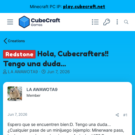
Minecraft PC IP:
play.cubecraft.net
Creations
Hola, Cubecrafters!!
Redstone
Tengo una duda...
T
S
LA AWAWOTA9
Jun 7, 2026
h
t
r
a
e
r
LA AWAWOTA9
a
t
Member
d
d
s
a
t
t
Jun 7, 2026
#1
a
e
r
Espero que se encuentren bien:D. Tengo una duda...
t
¿Cualquier pase de un minijuego (ejemplo: Minerware pass,
e