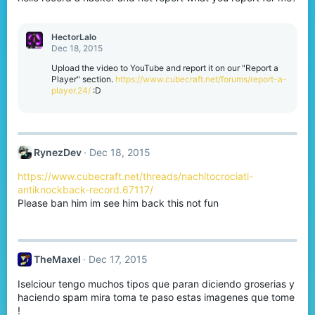
s
:
HectorLalo
Dec 18, 2015
Upload the video to YouTube and report it on our "Report a
Player" section.
https://www.cubecraft.net/forums/report-a-
player.24/
:D
RynezDev
Dec 18, 2015
https://www.cubecraft.net/threads/nachitocrociati-
antiknockback-record.67117/
Please ban him im see him back this not fun
TheMaxel
Dec 17, 2015
Iselciour tengo muchos tipos que paran diciendo groserias y
haciendo spam mira toma te paso estas imagenes que tome
!