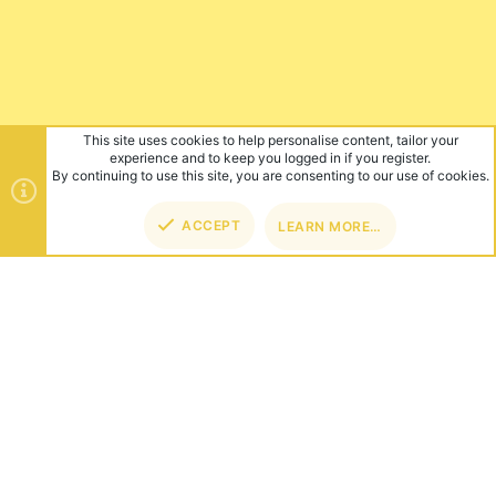
This site uses cookies to help personalise content, tailor your
experience and to keep you logged in if you register.
By continuing to use this site, you are consenting to our use of cookies.
ACCEPT
LEARN MORE…
TOP
BOT
ABOUT US