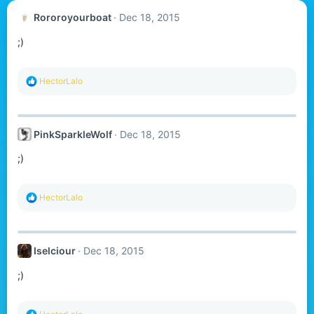
Rororoyourboat
Dec 18, 2015
;)
R
HectorLalo
e
a
c
t
PinkSparkleWolf
Dec 18, 2015
i
o
;)
n
s
:
R
HectorLalo
e
a
c
t
Iselciour
Dec 18, 2015
i
o
;)
n
s
:
R