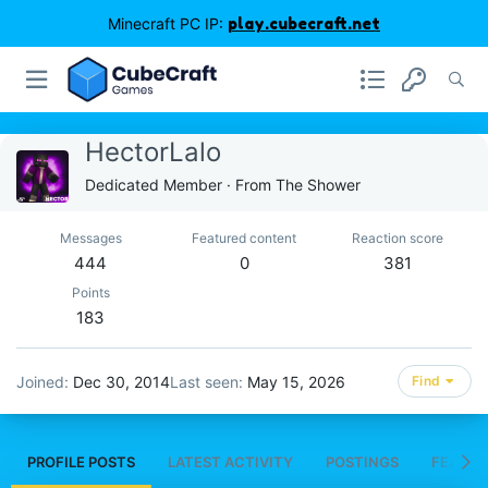
Minecraft PC IP:
play.cubecraft.net
HectorLalo
Dedicated Member
·
From
The Shower
Messages
Featured content
Reaction score
444
0
381
Points
183
Joined
Dec 30, 2014
Last seen
May 15, 2026
Find
PROFILE POSTS
LATEST ACTIVITY
POSTINGS
FEATUR