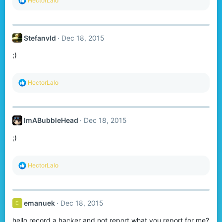
HectorLalo
e
a
c
t
Stefanvld
Dec 18, 2015
i
o
;)
n
s
:
R
HectorLalo
e
a
c
t
ImABubbleHead
Dec 18, 2015
i
o
;)
n
s
:
R
HectorLalo
e
a
c
t
emanuek
Dec 18, 2015
E
i
o
hello record a hacker and not report what you report for me?
n