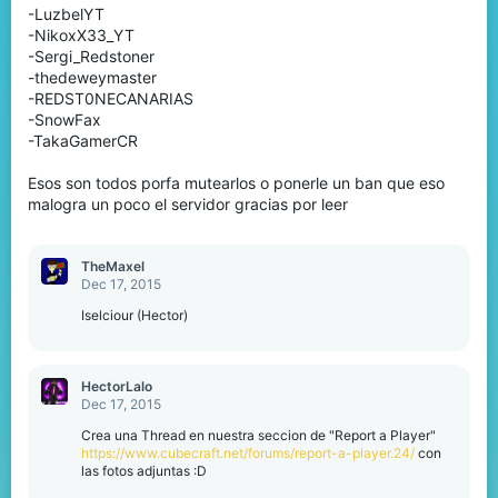
-LuzbelYT
-NikoxX33_YT
-Sergi_Redstoner
-thedeweymaster
-REDST0NECANARIAS
-SnowFax
-TakaGamerCR
Esos son todos porfa mutearlos o ponerle un ban que eso
malogra un poco el servidor gracias por leer
TheMaxel
Dec 17, 2015
Iselciour (Hector)
HectorLalo
Dec 17, 2015
Crea una Thread en nuestra seccion de "Report a Player"
https://www.cubecraft.net/forums/report-a-player.24/
con
las fotos adjuntas :D