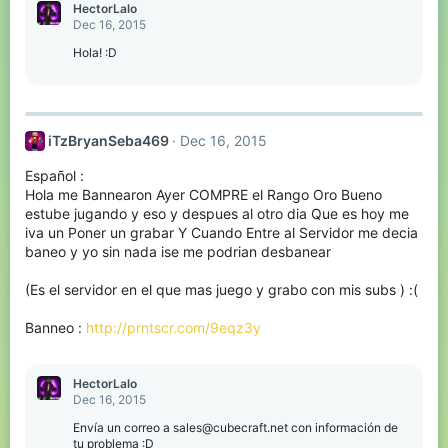
c
HectorLalo
t
Dec 16, 2015
i
o
Hola! :D
n
s
:
iTzBryanSeba469
Dec 16, 2015
Español :
Hola me Bannearon Ayer COMPRE el Rango Oro Bueno
estube jugando y eso y despues al otro dia Que es hoy me
iva un Poner un grabar Y Cuando Entre al Servidor me decia
baneo y yo sin nada ise me podrian desbanear
(Es el servidor en el que mas juego y grabo con mis subs ) :(
Banneo :
http://prntscr.com/9eqz3y
HectorLalo
Dec 16, 2015
Envía un correo a sales@cubecraft.net con información de
tu problema :D