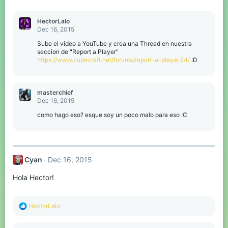
HectorLalo
Dec 16, 2015
Sube el video a YouTube y crea una Thread en nuestra
seccion de "Report a Player"
https://www.cubecraft.net/forums/report-a-player.24/
:D
masterchief
Dec 16, 2015
como hago eso? esque soy un poco malo para eso :C
Cyan
Dec 16, 2015
Hola Hector!
R
HectorLalo
e
a