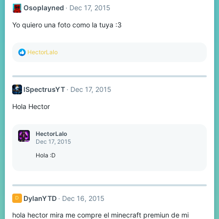
Osoplayned
Dec 17, 2015
Yo quiero una foto como la tuya :3
R
HectorLalo
e
a
c
t
lSpectrusYT
Dec 17, 2015
i
o
Hola Hector
n
s
:
HectorLalo
Dec 17, 2015
Hola :D
DylanYTD
Dec 16, 2015
D
hola hector mira me compre el minecraft premiun de mi