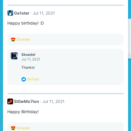
c
t
Ge1ster
Jul 11, 2021
i
o
Happy birthday! :D
n
s
:
R
Skoedel
e
a
c
Skoedel
t
Jul 11, 2021
i
o
Thanks!
n
s
R
Ge1ster
:
e
a
c
t
Sl0wMo7ion
Jul 11, 2021
i
o
Happy Birthday!
n
s
:
R
Skoedel