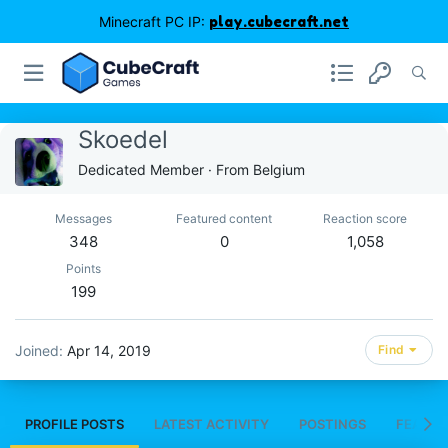
Minecraft PC IP:
play.cubecraft.net
Skoedel
Dedicated Member
·
From
Belgium
Messages
Featured content
Reaction score
348
0
1,058
Points
199
Joined
Apr 14, 2019
Find
PROFILE POSTS
LATEST ACTIVITY
POSTINGS
FEATUR