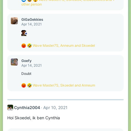
:
e
other person
a
c
t
GiGaGekkies
i
Apr 14, 2021
o
n
s
:
R
Wave Master7S
,
Anneum
and
Skoedel
e
a
c
Goefy
t
Apr 14, 2021
i
o
Doubt
n
s
R
Wave Master7S
,
Skoedel
and
Anneum
:
e
a
c
t
Cynthia2004
Apr 10, 2021
i
o
Hoi Skoedel, ik ben Cynthia
n
s
: