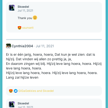
a
c
Skoedel
t
Jul 11, 2021
i
o
Thank you
n
s
R
ssunsett
:
e
a
c
t
Cynthia2004
Jul 11, 2021
i
o
Er is er één jarig, hoera, hoera, Dat kun je wel zien: dat is
n
s
hij/zij. Dat vinden wij allen zo prettig ja, ja,
:
En daarom zingen wij blij. Hij/zij leve lang hoera, hoera. Hij/zij
leve lang hoera, hoera.
Hij/zij leve lang hoera, hoera. Hij/zij leve lang hoera, hoera.
Lang zal hij/ze leven
R
GiGaGekkies
and
Skoedel
e
a
c
Skoedel
t
Jul 11, 2021