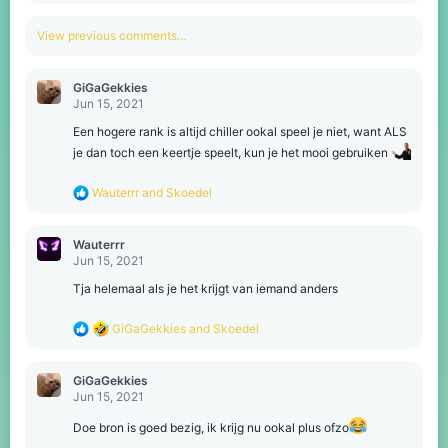
a
c
View previous comments…
t
i
o
GiGaGekkies
n
Jun 15, 2021
s
:
Een hogere rank is altijd chiller ookal speel je niet, want ALS
je dan toch een keertje speelt, kun je het mooi gebruiken
R
Wauterrr
and
Skoedel
e
a
c
Wauterrr
t
Jun 15, 2021
i
o
Tja helemaal als je het krijgt van iemand anders
n
s
R
GiGaGekkies
and
Skoedel
:
e
a
c
GiGaGekkies
t
Jun 15, 2021
i
o
Doe bron is goed bezig, ik krijg nu ookal plus ofzo
n