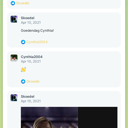
R
Skoedel
e
a
c
Skoedel
t
Apr 10, 2021
i
o
Goedendag Cynthia!
n
s
R
Cynthia2004
:
e
a
c
Cynthia2004
t
Apr 10, 2021
i
o
n
s
R
Skoedel
:
e
a
c
Skoedel
t
Apr 10, 2021
i
o
n
s
: