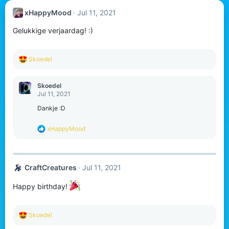
xHappyMood
Jul 11, 2021
Gelukkige verjaardag! :)
R
Skoedel
e
a
c
Skoedel
t
Jul 11, 2021
i
o
Dankje :D
n
s
R
xHappyMood
:
e
a
c
t
CraftCreatures
Jul 11, 2021
i
o
n
Happy birthday!
s
:
R
Skoedel
e