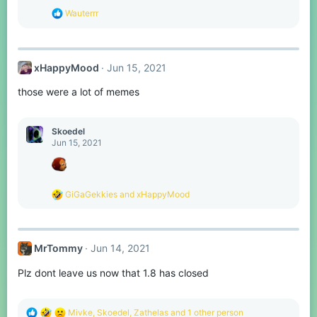
s
R
Wauterrr
:
e
a
c
t
xHappyMood
Jun 15, 2021
i
o
those were a lot of memes
n
s
:
Skoedel
Jun 15, 2021
R
GiGaGekkies
and
xHappyMood
e
a
c
t
MrTommy
Jun 14, 2021
i
o
Plz dont leave us now that 1.8 has closed
n
s
:
R
Mivke
,
Skoedel
,
Zathelas
and 1 other person