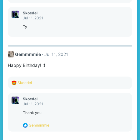
e
a
c
Skoedel
t
Jul 11, 2021
i
o
Ty
n
s
:
Gemmmmie
Jul 11, 2021
Happy Birthday! :)
R
Skoedel
e
a
c
Skoedel
t
Jul 11, 2021
i
o
Thank you
n
s
R
Gemmmmie
:
e
a
c