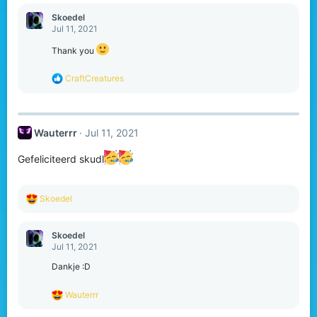
a
c
Skoedel
t
Jul 11, 2021
i
o
Thank you
n
s
R
CraftCreatures
:
e
a
c
t
Wauterrr
Jul 11, 2021
i
o
n
Gefeliciteerd skudl
s
:
R
Skoedel
e
a
c
Skoedel
t
Jul 11, 2021
i
o
Dankje :D
n
s
R
Wauterrr
:
e
a