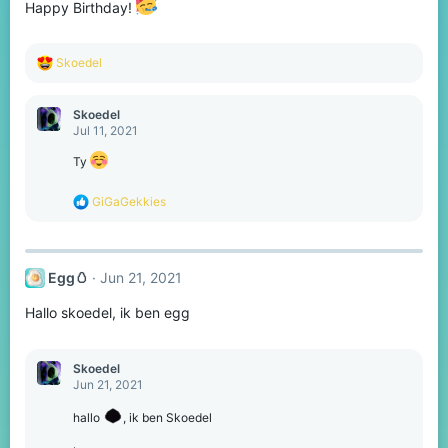
Happy Birthday!
R
Skoedel
e
a
c
Skoedel
t
Jul 11, 2021
i
o
Ty
n
s
R
GiGaGekkies
:
e
a
c
t
Egg🥚
Jun 21, 2021
i
o
Hallo skoedel, ik ben egg
n
s
:
Skoedel
Jun 21, 2021
hallo
, ik ben Skoedel