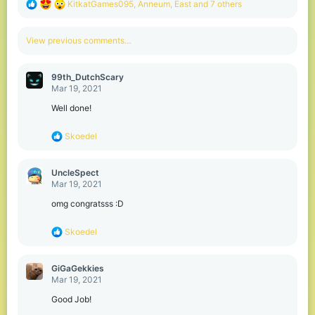
R
KitkatGames095
,
Anneum
,
East
and 7 others
e
a
c
View previous comments…
t
i
o
99th_DutchScary
n
Mar 19, 2021
s
:
Well done!
R
Skoedel
e
a
c
UncleSpect
t
Mar 19, 2021
i
o
omg congratsss :D
n
s
R
Skoedel
:
e
a
c
GiGaGekkies
t
Mar 19, 2021
i
o
Good Job!
n