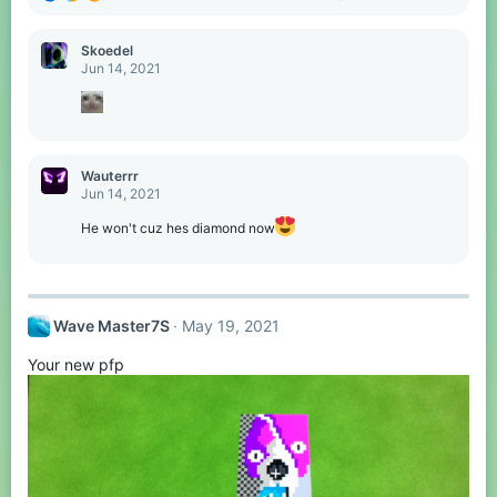
e
a
c
Skoedel
t
Jun 14, 2021
i
o
n
s
:
Wauterrr
Jun 14, 2021
He won't cuz hes diamond now
Wave Master7S
May 19, 2021
Your new pfp