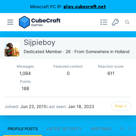
Minecraft PC IP:
play.cubecraft.net
Sijpieboy
Dedicated Member
·
26
·
From
Somewhere in Holland
Messages
Featured content
Reaction score
1,084
0
611
Points
188
Joined
Jun 23, 2015
Last seen
Jan 18, 2023
Find
PROFILE POSTS
LATEST ACTIVITY
POSTINGS
FEATUR