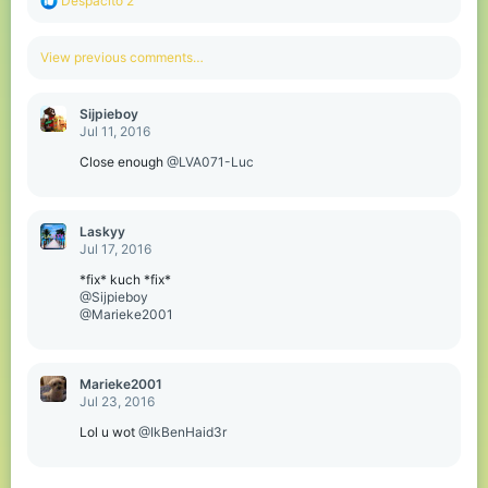
Despacito 2
e
a
c
View previous comments…
t
i
o
Sijpieboy
n
Jul 11, 2016
s
:
Close enough
@LVA071-Luc
Laskyy
Jul 17, 2016
*fix* kuch *fix*
@Sijpieboy
@Marieke2001
Marieke2001
Jul 23, 2016
Lol u wot
@IkBenHaid3r