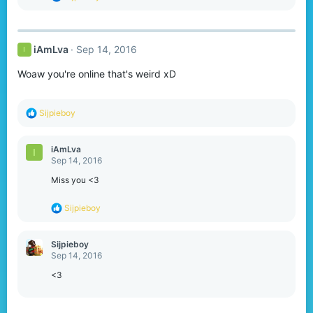
e
a
c
t
iAmLva
Sep 14, 2016
I
i
o
Woaw you're online that's weird xD
n
s
:
R
Sijpieboy
e
a
c
iAmLva
I
t
Sep 14, 2016
i
o
Miss you <3
n
s
R
Sijpieboy
:
e
a
c
Sijpieboy
t
Sep 14, 2016
i
o
<3
n
s
: