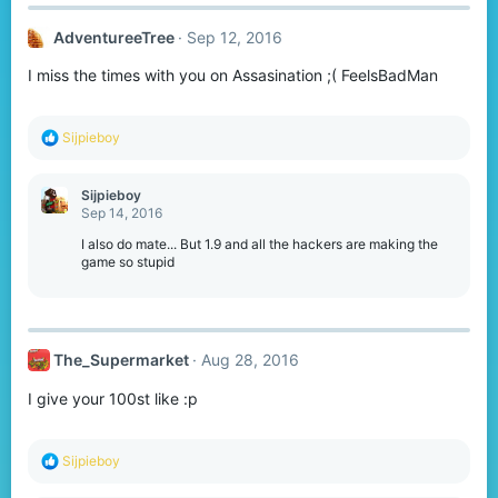
AdventureeTree
Sep 12, 2016
I miss the times with you on Assasination ;( FeelsBadMan
R
Sijpieboy
e
a
c
Sijpieboy
t
Sep 14, 2016
i
o
I also do mate... But 1.9 and all the hackers are making the
n
game so stupid
s
:
The_Supermarket
Aug 28, 2016
I give your 100st like :p
R
Sijpieboy
e
a