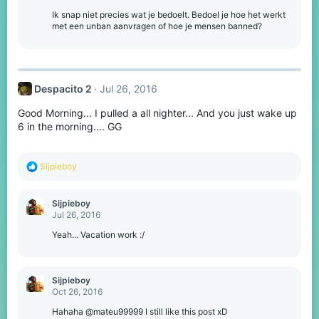
i
o
Ik snap niet precies wat je bedoelt. Bedoel je hoe het werkt
n
met een unban aanvragen of hoe je mensen banned?
s
:
Despacito 2
Jul 26, 2016
Good Morning... I pulled a all nighter... And you just wake up
6 in the morning.... GG
R
Sijpieboy
e
a
c
Sijpieboy
t
Jul 26, 2016
i
o
Yeah... Vacation work :/
n
s
:
Sijpieboy
Oct 26, 2016
Hahaha @mateu99999 I still like this post xD