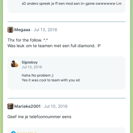
xD anders spreek je ff een mod aan in-game owwwwww Lm
Megaaa
Jul 13, 2016
Thx for the follow. ^.^
Was leuk om te teamen met een full diamond. :P
Sijpieboy
Jul 13, 2016
Haha No problem ;)
Yes it was cool to team with you xd
Marieke2001
Jul 10, 2016
Geef me je telefoonnummer eens
R