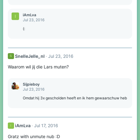
s
:
iAmLva
I
Jul 23, 2016
(:
SnelleJelle_nl
Jul 23, 2016
S
Waarom wil jij die Lars muten?
Sijpieboy
Jul 23, 2016
Omdat hij 3x gescholden heeft en ik hem gewaarschuw heb
iAmLva
Jul 17, 2016
I
Gratz with unmute nub :D