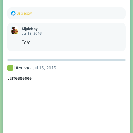
R
Sijpieboy
e
a
c
Sijpieboy
t
Jul 18, 2016
i
o
Ty ty
n
s
:
iAmLva
Jul 15, 2016
I
Jurreeeeeee