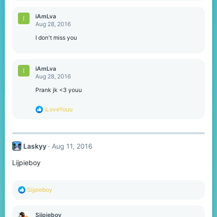
a
c
iAmLva
I
t
Aug 28, 2016
i
o
I don't miss you
n
s
:
iAmLva
I
Aug 28, 2016
Prank jk <3 youu
R
iLoveYouu
e
a
c
t
Laskyy
Aug 11, 2016
i
o
Lijpieboy
n
s
:
R
Sijpieboy
e
a
c
Sijpieboy