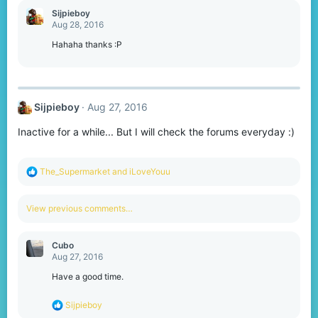
c
Sijpieboy
t
Aug 28, 2016
i
o
Hahaha thanks :P
n
s
:
Sijpieboy
Aug 27, 2016
Inactive for a while... But I will check the forums everyday :)
R
The_Supermarket
and
iLoveYouu
e
a
c
View previous comments…
t
i
o
Cubo ㅤ
n
Aug 27, 2016
s
:
Have a good time.
R
Sijpieboy
e