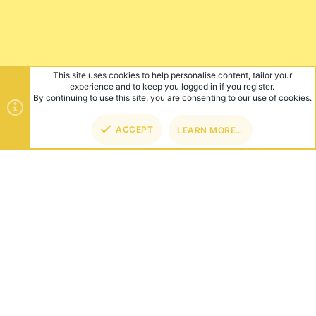
This site uses cookies to help personalise content, tailor your
experience and to keep you logged in if you register.
By continuing to use this site, you are consenting to our use of cookies.
ACCEPT
LEARN MORE…
TOP
BOT
ABOUT US
Founded in 2012, we're now one of the world's largest Minecraft