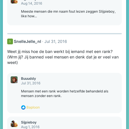
t
Aug 14, 2016
i
o
Meeste mensen die mn naam fout lezen zeggen Slijpieboy,
n
like how...
s
:
SnelleJelle_nl
Jul 31, 2016
S
Weet jij miss hoe de ban werkt bij iemand met een rank?
(Wrm jij? Jij banned veel mensen en denk dat je er veel van
weet)
Buuuddy
Jul 31, 2016
Mensen met een rank worden hetzelfde behandeld als
mensen zonder een rank.
R
Baploon
e
a
c
Sijpieboy
t
Aug 1, 2016