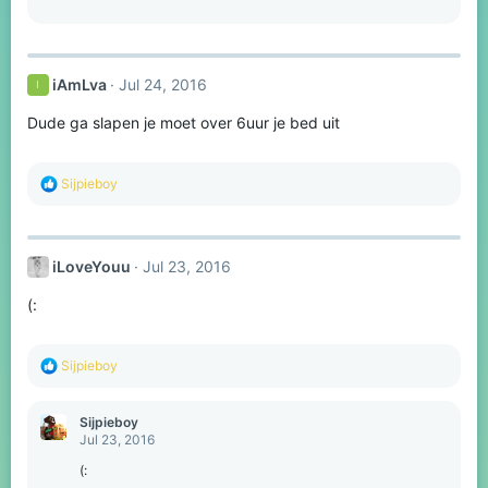
iAmLva
Jul 24, 2016
I
Dude ga slapen je moet over 6uur je bed uit
R
Sijpieboy
e
a
c
t
iLoveYouu
Jul 23, 2016
i
o
(:
n
s
:
R
Sijpieboy
e
a
c
Sijpieboy
t
Jul 23, 2016
i
o
(:
n