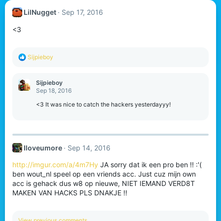
LilNugget
Sep 17, 2016
<3
R
Sijpieboy
e
a
c
Sijpieboy
t
Sep 18, 2016
i
o
<3 It was nice to catch the hackers yesterdayyy!
n
s
:
Iloveumore
Sep 14, 2016
http://imgur.com/a/4m7Hy
JA sorry dat ik een pro ben !! :'(
ben wout_nl speel op een vriends acc. Just cuz mijn own
acc is gehack dus w8 op nieuwe, NIET IEMAND VERD8T
MAKEN VAN HACKS PLS DNAKJE !!
View previous comments…