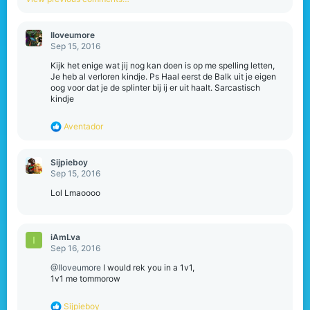
Iloveumore
Sep 15, 2016
Kijk het enige wat jij nog kan doen is op me spelling letten,
Je heb al verloren kindje. Ps Haal eerst de Balk uit je eigen
oog voor dat je de splinter bij ij er uit haalt. Sarcastisch
kindje
R
Aventador
e
a
c
Sijpieboy
t
Sep 15, 2016
i
o
Lol Lmaoooo
n
s
:
iAmLva
I
Sep 16, 2016
@Iloveumore
I would rek you in a 1v1,
1v1 me tommorow
R
Sijpieboy