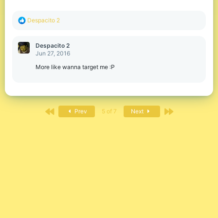
R
Despacito 2
e
a
c
Despacito 2
t
Jun 27, 2016
i
o
More like wanna target me :P
n
s
:
First
Last
Prev
5 of 7
Next