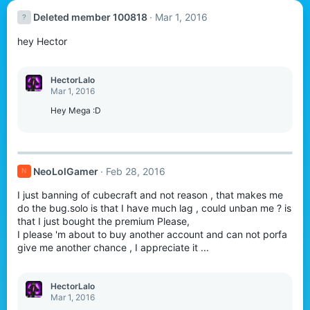
Deleted member 100818
Mar 1, 2016
hey Hector
HectorLalo
Mar 1, 2016
Hey Mega :D
NeoLolGamer
Feb 28, 2016
N
I just banning of cubecraft and not reason , that makes me
do the bug.solo is that I have much lag , could unban me ? is
that I just bought the premium Please,
I please 'm about to buy another account and can not porfa
give me another chance , I appreciate it ...
HectorLalo
Mar 1, 2016