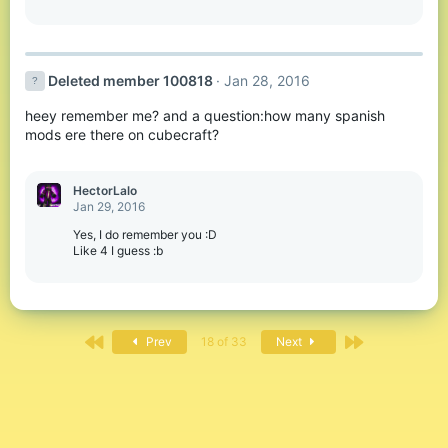
Deleted member 100818
Jan 28, 2016
heey remember me? and a question:how many spanish
mods ere there on cubecraft?
HectorLalo
Jan 29, 2016
Yes, I do remember you :D
Like 4 I guess :b
First
Last
Prev
18 of 33
Next