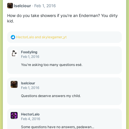
Iselciour
Feb 1, 2016
How do you take showers if you're an Enderman? You dirty
kid.
R
HectorLalo
and
skylexgamer_yt
e
a
c
Foodyling
t
Feb 1, 2016
i
o
You're asking too many questions esé.
n
s
:
Iselciour
Feb 1, 2016
Questions deserve answers my child.
HectorLalo
Feb 4, 2016
Some questions have no answers, padawan...