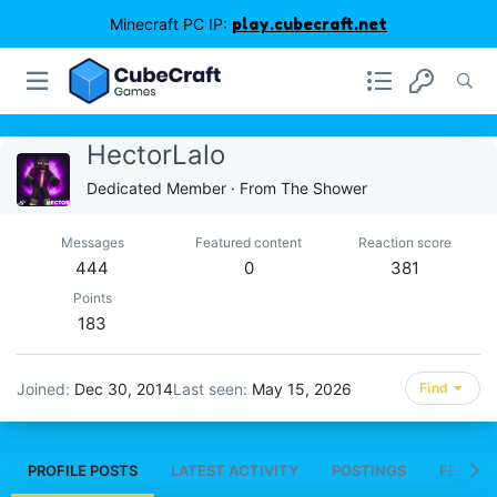
Minecraft PC IP:
play.cubecraft.net
HectorLalo
Dedicated Member
·
From
The Shower
Messages
Featured content
Reaction score
444
0
381
Points
183
Joined
Dec 30, 2014
Last seen
May 15, 2026
Find
PROFILE POSTS
LATEST ACTIVITY
POSTINGS
FEATUR