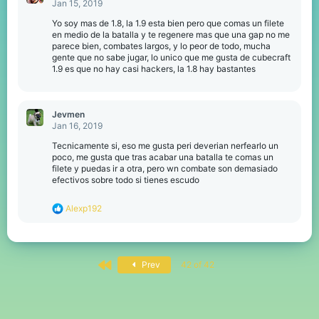
Jan 15, 2019
i
o
Yo soy mas de 1.8, la 1.9 esta bien pero que comas un filete
n
en medio de la batalla y te regenere mas que una gap no me
s
parece bien, combates largos, y lo peor de todo, mucha
:
gente que no sabe jugar, lo unico que me gusta de cubecraft
1.9 es que no hay casi hackers, la 1.8 hay bastantes
Jevmen
Jan 16, 2019
Tecnicamente si, eso me gusta peri deverian nerfearlo un
poco, me gusta que tras acabar una batalla te comas un
filete y puedas ir a otra, pero wn combate son demasiado
efectivos sobre todo si tienes escudo
R
Alexp192
e
a
c
t
First
i
Prev
42 of 42
o
n
s
: