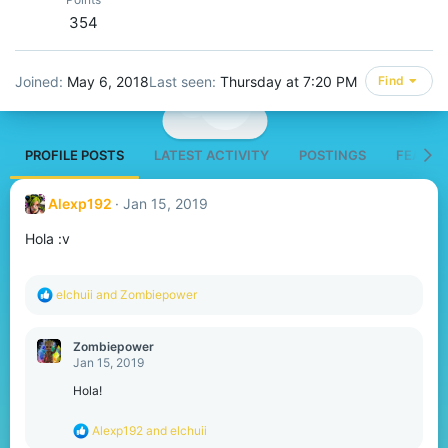
354
Joined
May 6, 2018
Last seen
Thursday at 7:20 PM
Find
PROFILE POSTS
LATEST ACTIVITY
POSTINGS
FEATUR
Alexp192
Jan 15, 2019
Hola :v
R
elchuii
and
Zombiepower
e
a
c
Zombiepower
t
Jan 15, 2019
i
o
Hola!
n
s
R
Alexp192
and
elchuii
:
e