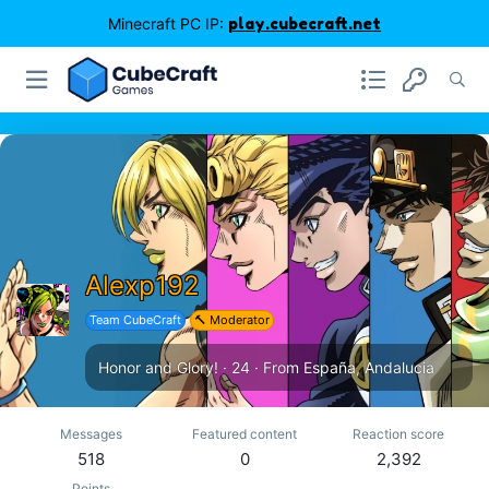
Minecraft PC IP:
play.cubecraft.net
Alexp192
Team CubeCraft
🔨 Moderator
Honor and Glory!
·
24
·
From
España, Andalucia
Messages
Featured content
Reaction score
518
0
2,392
Points