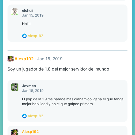
a
c
elchuii
t
Jan 15, 2019
i
o
Holiii
n
s
R
Alexp192
:
e
a
c
t
Alexp192
Jan 15, 2019
i
o
Soy un jugador de 1.8 del mejor servidor del mundo
n
s
:
Jevmen
Jan 15, 2019
El pvp de la 1.9 me parece mas dianamico, gana el que tenga
mejor habilidad y no el que golpee primero
R
Alexp192
e
a
c
Alexp192
t