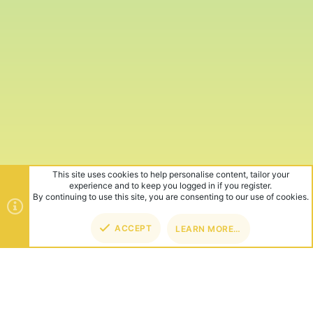
This site uses cookies to help personalise content, tailor your
experience and to keep you logged in if you register.
By continuing to use this site, you are consenting to our use of cookies.
ACCEPT
LEARN MORE…
TOP
BOT