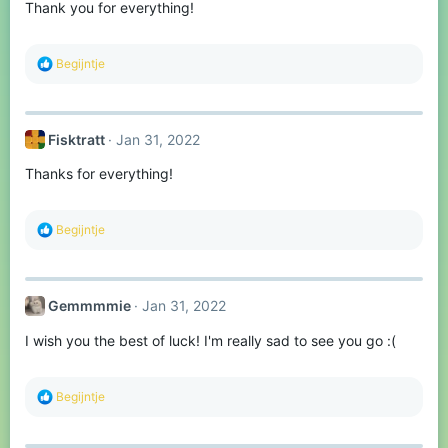
Thank you for everything!
n
s
:
R
Begijntje
e
a
c
t
Fisktratt
Jan 31, 2022
i
o
Thanks for everything!
n
s
:
R
Begijntje
e
a
c
t
Gemmmmie
Jan 31, 2022
i
o
I wish you the best of luck! I'm really sad to see you go :(
n
s
:
R
Begijntje
e
a
c