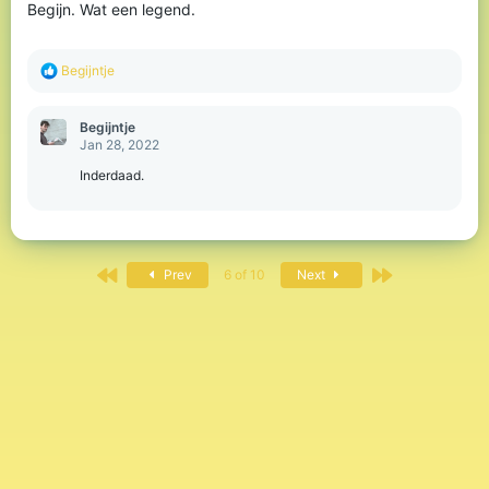
Begijn. Wat een legend.
R
Begijntje
e
a
c
Begijntje
t
Jan 28, 2022
i
o
Inderdaad.
n
s
:
First
Last
Prev
6 of 10
Next