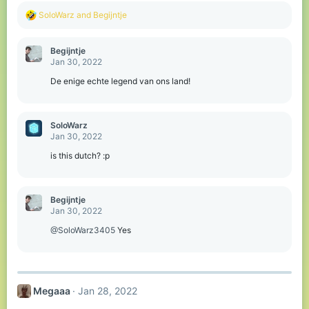
R
SoloWarz
and
Begijntje
e
a
c
Begijntje
t
Jan 30, 2022
i
o
De enige echte legend van ons land!
n
s
:
SoloWarz
Jan 30, 2022
is this dutch? :p
Begijntje
Jan 30, 2022
@SoloWarz3405
Yes
Megaaa
Jan 28, 2022