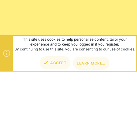
This site uses cookies to help personalise content, tailor your
experience and to keep you logged in if you register.
By continuing to use this site, you are consenting to our use of cookies.
ACCEPT
LEARN MORE…
TOP
BOT
ABOUT US