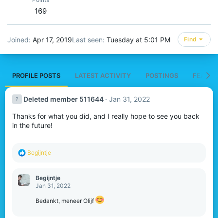
169
Joined
Apr 17, 2019
Last seen
Tuesday at 5:01 PM
Find
PROFILE POSTS
LATEST ACTIVITY
POSTINGS
FEATUR
Deleted member 511644
Jan 31, 2022
Thanks for what you did, and I really hope to see you back
in the future!
R
Begijntje
e
a
c
Begijntje
t
Jan 31, 2022
i
o
Bedankt, meneer Olijf
n
s