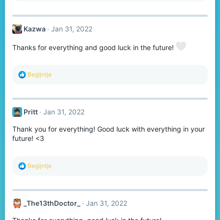
a
c
t
Kazwa
Jan 31, 2022
i
o
n
Thanks for everything and good luck in the future!
s
:
R
Begijntje
e
a
c
t
Pritt
Jan 31, 2022
i
o
Thank you for everything! Good luck with everything in your
n
s
future! <3
:
R
Begijntje
e
a
c
t
_The13thDoctor_
Jan 31, 2022
i
o