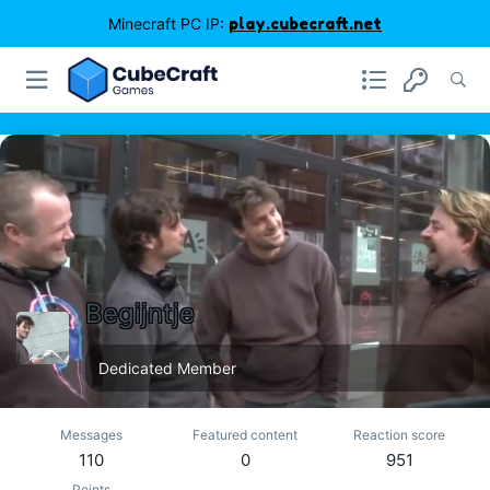
Minecraft PC IP:
play.cubecraft.net
Begijntje
Dedicated Member
Messages
Featured content
Reaction score
110
0
951
Points