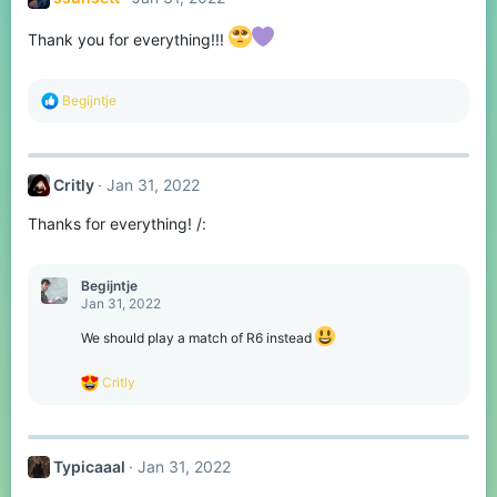
i
o
n
Thank you for everything!!!
s
:
R
Begijntje
e
a
c
t
Critly
Jan 31, 2022
i
o
Thanks for everything! /:
n
s
:
Begijntje
Jan 31, 2022
We should play a match of R6 instead
R
Critly
e
a
c
t
Typicaaal
Jan 31, 2022
i
o