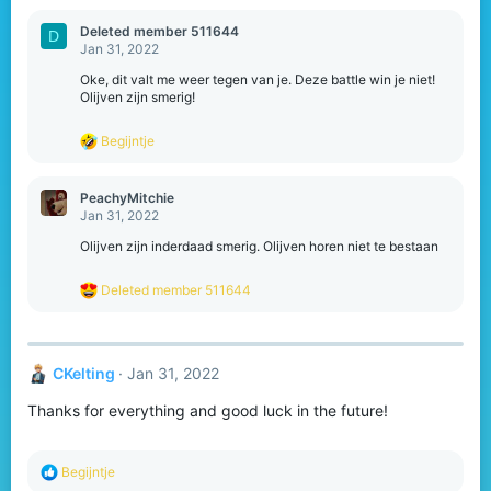
:
Deleted member 511644
D
Jan 31, 2022
Oke, dit valt me weer tegen van je. Deze battle win je niet!
Olijven zijn smerig!
R
Begijntje
e
a
c
PeachyMitchie
t
Jan 31, 2022
i
o
Olijven zijn inderdaad smerig. Olijven horen niet te bestaan
n
s
R
Deleted member 511644
:
e
a
c
t
CKelting
Jan 31, 2022
i
o
Thanks for everything and good luck in the future!
n
s
:
R
Begijntje
e