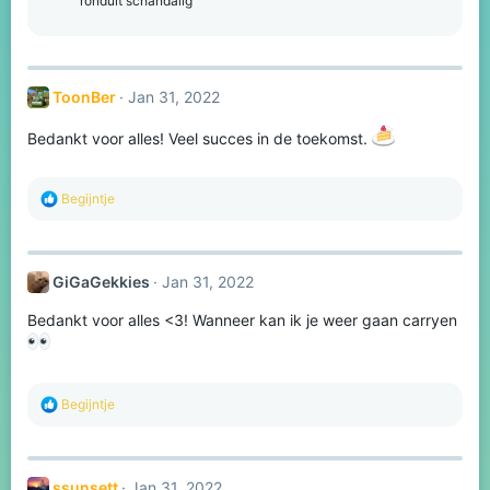
ronduit schandalig
s
:
ToonBer
Jan 31, 2022
Bedankt voor alles! Veel succes in de toekomst.
R
Begijntje
e
a
c
t
GiGaGekkies
Jan 31, 2022
i
o
Bedankt voor alles <3! Wanneer kan ik je weer gaan carryen
n
s
:
R
Begijntje
e
a
c
t
ssunsett
Jan 31, 2022