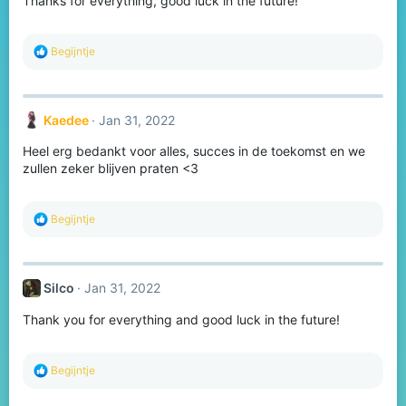
Thanks for everything, good luck in the future!
n
s
:
R
Begijntje
e
a
c
t
Kaedee
Jan 31, 2022
i
o
Heel erg bedankt voor alles, succes in de toekomst en we
n
s
zullen zeker blijven praten <3
:
R
Begijntje
e
a
c
t
Silco
Jan 31, 2022
i
o
Thank you for everything and good luck in the future!
n
s
:
R
Begijntje
e
a