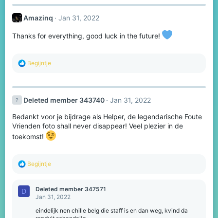
c
t
Amazinq
Jan 31, 2022
i
o
n
Thanks for everything, good luck in the future!
s
:
R
Begijntje
e
a
c
t
Deleted member 343740
Jan 31, 2022
i
o
Bedankt voor je bijdrage als Helper, de legendarische Foute
n
s
Vrienden foto shall never disappear! Veel plezier in de
:
toekomst!
R
Begijntje
e
a
c
Deleted member 347571
D
t
Jan 31, 2022
i
o
eindelijk nen chille belg die staff is en dan weg, kvind da
n