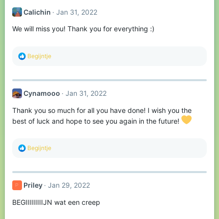
t
Calichin
Jan 31, 2022
i
o
We will miss you! Thank you for everything :)
n
s
:
R
Begijntje
e
a
c
t
Cynamooo
Jan 31, 2022
i
o
Thank you so much for all you have done! I wish you the
n
s
best of luck and hope to see you again in the future!
:
R
Begijntje
e
a
c
t
Priley
Jan 29, 2022
P
i
o
BEGIIIIIIIIIJN wat een creep
n
s
: